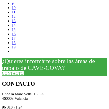
9
10
11
12
13
14
15
16
17
18
19
¿Quieres informárte sobre las áreas de
trabajo de CAVE-COVA?
CONTACTO
CONTACTO
C/ de la Mare Vella, 15 5 A
460003 Valencia
96 310 71 24