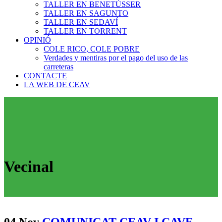
TALLER EN BENETÚSSER
TALLER EN SAGUNTO
TALLER EN SEDAVÍ
TALLER EN TORRENT
OPINIÓ
COLE RICO, COLE POBRE
Verdades y mentiras por el pago del uso de las
carreteras
CONTACTE
LA WEB DE CEAV
Vecinal
04 Nov
COMUNICAT CEAV I CAVE-