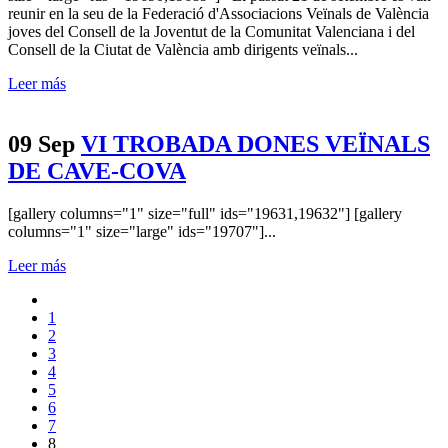
reunir en la seu de la Federació d'Associacions Veïnals de València
joves del Consell de la Joventut de la Comunitat Valenciana i del
Consell de la Ciutat de València amb dirigents veïnals...
Leer más
09 Sep
VI TROBADA DONES VEÏNALS
DE CAVE-COVA
[gallery columns="1" size="full" ids="19631,19632"] [gallery
columns="1" size="large" ids="19707"]...
Leer más
1
2
3
4
5
6
7
8