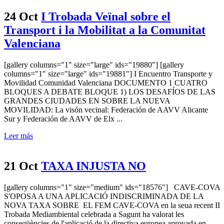
24 Oct
I Trobada Veïnal sobre el
Transport i la Mobilitat a la Comunitat
Valenciana
[gallery columns="1" size="large" ids="19880"] [gallery
columns="1" size="large" ids="19881"] I Encuentro Transporte y
Movilidad Comunidad Valenciana DOCUMENTO 1 CUATRO
BLOQUES A DEBATE BLOQUE 1) LOS DESAFÍOS DE LAS
GRANDES CIUDADES EN SOBRE LA NUEVA
MOVILIDAD: La visón vecinal: Federación de AAVV Alicante
Sur y Federación de AAVV de Elx ...
Leer más
21 Oct
TAXA INJUSTA NO
[gallery columns="1" size="medium" ids="18576"] CAVE-COVA
S'OPOSA A UNA APLICACIÓ INDISCRIMINADA DE LA
NOVA TAXA SOBRE EL FEM CAVE-COVA en la seua recent II
Trobada Mediambiental celebrada a Sagunt ha valorat les
conseqüències de l'aplicació de la directiva europea aprovada en