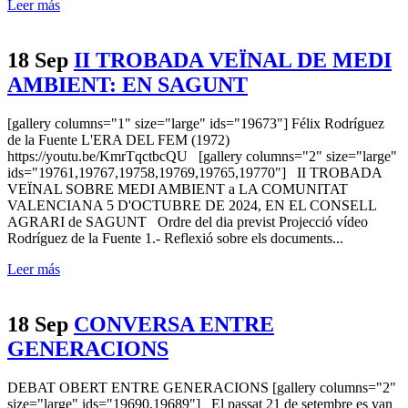
Leer más
18 Sep
II TROBADA VEÏNAL DE MEDI
AMBIENT: EN SAGUNT
[gallery columns="1" size="large" ids="19673"] Félix Rodríguez
de la Fuente L'ERA DEL FEM (1972)
https://youtu.be/KmrTqctbcQU [gallery columns="2" size="large"
ids="19761,19767,19758,19769,19765,19770"] II TROBADA
VEÏNAL SOBRE MEDI AMBIENT a LA COMUNITAT
VALENCIANA 5 D'OCTUBRE DE 2024, EN EL CONSELL
AGRARI de SAGUNT Ordre del dia previst Projecció vídeo
Rodríguez de la Fuente 1.- Reflexió sobre els documents...
Leer más
18 Sep
CONVERSA ENTRE
GENERACIONS
DEBAT OBERT ENTRE GENERACIONS [gallery columns="2"
size="large" ids="19690,19689"] El passat 21 de setembre es van