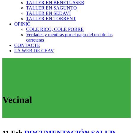
TALLER EN BENETÚSSER
TALLER EN SAGUNTO
TALLER EN SEDAVÍ
TALLER EN TORRENT
OPINIÓ
COLE RICO, COLE POBRE
Verdades y mentiras por el pago del uso de las
carreteras
CONTACTE
LA WEB DE CEAV
Vecinal
11 Feb
DOCUMENTACIÓN SALUD