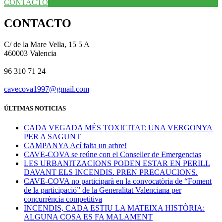
CONTACTO
CONTACTO
C/ de la Mare Vella, 15 5 A
460003 Valencia
96 310 71 24
cavecova1997@gmail.com
ÚLTIMAS NOTICIAS
CADA VEGADA MÉS TOXICITAT: UNA VERGONYA
PER A SAGUNT
CAMPANYA Ací falta un arbre!
CAVE-COVA se reúne con el Conseller de Emergencias
LES URBANITZACIONS PODEN ESTAR EN PERILL
DAVANT ELS INCENDIS. PREN PRECAUCIONS.
CAVE-COVA no participarà en la convocatòria de “Foment
de la participació” de la Generalitat Valenciana per
concurrència competitiva
INCENDIS, CADA ESTIU LA MATEIXA HISTÒRIA:
ALGUNA COSA ES FA MALAMENT