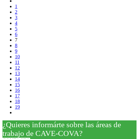
1
2
3
4
5
6
7
8
9
10
11
12
13
14
15
16
17
18
19
¿Quieres informárte sobre las áreas de
trabajo de CAVE-COVA?