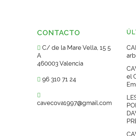
CONTACTO
ÚL
C/ de la Mare Vella, 15 5
CA
A
arb
460003 Valencia
CA
el 
96 310 71 24
Em
LE
cavecova1997@gmail.com
PO
DA
PR
CA