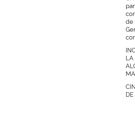
par
con
de 
Gen
con
IN
LA
AL
MA
CI
DE