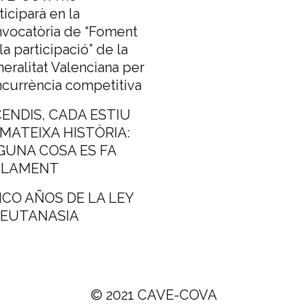
ticiparà en la
vocatòria de “Foment
la participació” de la
eralitat Valenciana per
currència competitiva
CENDIS, CADA ESTIU
 MATEIXA HISTÒRIA:
GUNA COSA ES FA
LAMENT
NCO AÑOS DE LA LEY
 EUTANASIA
© 2021 CAVE-COVA