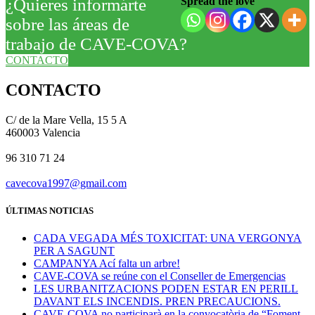
¿Quieres informárte
Spread the love
sobre las áreas de
trabajo de CAVE-COVA?
CONTACTO
CONTACTO
C/ de la Mare Vella, 15 5 A
460003 Valencia
96 310 71 24
cavecova1997@gmail.com
ÚLTIMAS NOTICIAS
CADA VEGADA MÉS TOXICITAT: UNA VERGONYA
PER A SAGUNT
CAMPANYA Ací falta un arbre!
CAVE-COVA se reúne con el Conseller de Emergencias
LES URBANITZACIONS PODEN ESTAR EN PERILL
DAVANT ELS INCENDIS. PREN PRECAUCIONS.
CAVE-COVA no participarà en la convocatòria de “Foment