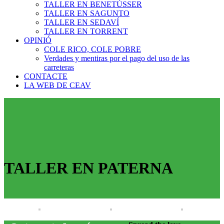
TALLER EN BENETÚSSER
TALLER EN SAGUNTO
TALLER EN SEDAVÍ
TALLER EN TORRENT
OPINIÓ
COLE RICO, COLE POBRE
Verdades y mentiras por el pago del uso de las
carreteras
CONTACTE
LA WEB DE CEAV
TALLER EN PATERNA