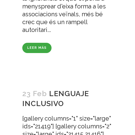
menysprear d'eixa forma a les
associacions veïnals, més bé
crec que és un rampell
autoritari...
LEER MÁS
23 Feb
LENGUAJE
INCLUSIVO
[gallery columns="1" size="large"
ids="21419"] [gallery columns="2"
size="large" ids="21415,21416"]