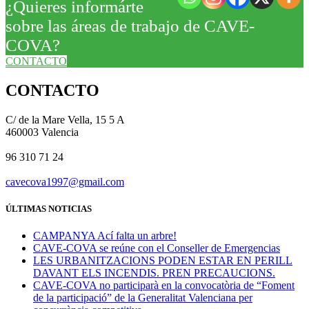
¿Quieres informárte
sobre las áreas de trabajo de CAVE-
COVA?
CONTACTO
CONTACTO
C/ de la Mare Vella, 15 5 A
460003 Valencia
96 310 71 24
cavecova1997@gmail.com
ÚLTIMAS NOTICIAS
CAMPANYA Ací falta un arbre!
CAVE-COVA se reúne con el Conseller de Emergencias
LES URBANITZACIONS PODEN ESTAR EN PERILL
DAVANT ELS INCENDIS. PREN PRECAUCIONS.
CAVE-COVA no participarà en la convocatòria de “Foment
de la participació” de la Generalitat Valenciana per