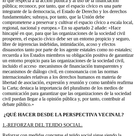
lo que respecta a la acción pública y al uso de la financiación
pública; reconoce, por tanto, que el espacio cívico es una parte
integrante de la democracia, el Estado de Derecho y los derechos
fundamentales; subraya, por tanto, que la Unión debe
comprometerse a preservar y cultivar el espacio cívico a escala local,
regional, nacional y europea.» En su apartado 2 añade: «Hace
hincapié en que, para que las organizaciones de la sociedad civil
prosperen, el espacio cívico debe ser un entorno propicio y seguro,
libre de injerencias indebidas, intimidación, acoso y efectos
disuasorios tanto por parte de los agente estatales como no estatales;
recuerda a los Estados miembros su obligación positiva de garantizar
un entorno propicio para las organizaciones de la sociedad civil,
incluido el acceso mecanismos de financiación transparentes y
mecanismos de diálogo civil, en consonancia con las normas
internacionales relativas a los derechos humanos en materia de
libertad de asociación, expresión y reunión y como también reafirma
la Carta; destaca la importancia del pluralismo de los medios de
comunicación para garantizar que las organizaciones de la sociedad
civil puedan llegar a la opinión pública y, por tanto, contribuir al
debate público.»
¿QUÉ HACER DESDE LA PERSPECTIVA VECINAL?
1.-REFORZAR DEL TEJIDO SOCIAL.
Reforzar con medidas concretas el tejido social sigue siendo la