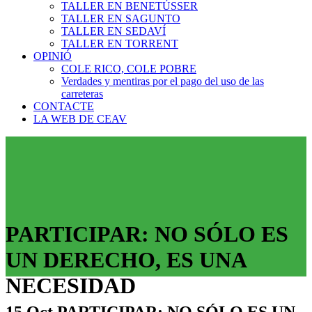
TALLER EN BENETÚSSER
TALLER EN SAGUNTO
TALLER EN SEDAVÍ
TALLER EN TORRENT
OPINIÓ
COLE RICO, COLE POBRE
Verdades y mentiras por el pago del uso de las
carreteras
CONTACTE
LA WEB DE CEAV
PARTICIPAR: NO SÓLO ES
UN DERECHO, ES UNA
NECESIDAD
15 Oct
PARTICIPAR: NO SÓLO ES UN