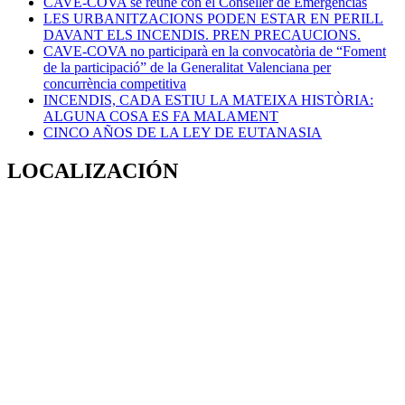
CAVE-COVA se reúne con el Conseller de Emergencias
LES URBANITZACIONS PODEN ESTAR EN PERILL
DAVANT ELS INCENDIS. PREN PRECAUCIONS.
CAVE-COVA no participarà en la convocatòria de “Foment
de la participació” de la Generalitat Valenciana per
concurrència competitiva
INCENDIS, CADA ESTIU LA MATEIXA HISTÒRIA:
ALGUNA COSA ES FA MALAMENT
CINCO AÑOS DE LA LEY DE EUTANASIA
LOCALIZACIÓN