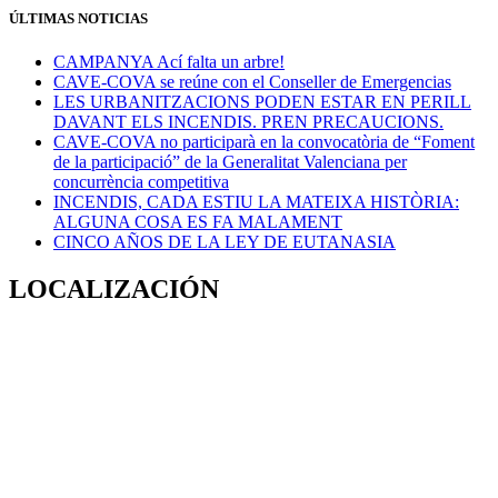
ÚLTIMAS NOTICIAS
CAMPANYA Ací falta un arbre!
CAVE-COVA se reúne con el Conseller de Emergencias
LES URBANITZACIONS PODEN ESTAR EN PERILL
DAVANT ELS INCENDIS. PREN PRECAUCIONS.
CAVE-COVA no participarà en la convocatòria de “Foment
de la participació” de la Generalitat Valenciana per
concurrència competitiva
INCENDIS, CADA ESTIU LA MATEIXA HISTÒRIA:
ALGUNA COSA ES FA MALAMENT
CINCO AÑOS DE LA LEY DE EUTANASIA
LOCALIZACIÓN