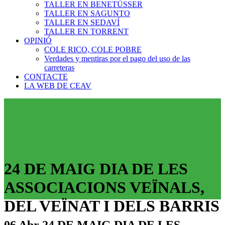
TALLER EN BENETÚSSER
TALLER EN SAGUNTO
TALLER EN SEDAVÍ
TALLER EN TORRENT
OPINIÓ
COLE RICO, COLE POBRE
Verdades y mentiras por el pago del uso de las
carreteras
CONTACTE
LA WEB DE CEAV
24 DE MAIG DIA DE LES
ASSOCIACIONS VEÏNALS,
DEL VEÏNAT I DELS BARRIS
06 Abr
24 DE MAIG DIA DE LES