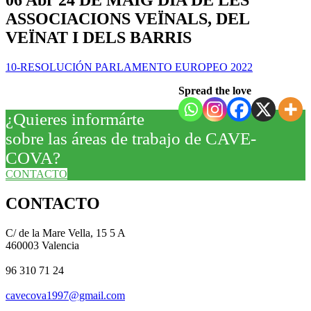
ASSOCIACIONS VEÏNALS, DEL
VEÏNAT I DELS BARRIS
10-RESOLUCIÓN PARLAMENTO EUROPEO 2022
Spread the love
¿Quieres informárte
sobre las áreas de trabajo de CAVE-
COVA?
CONTACTO
CONTACTO
C/ de la Mare Vella, 15 5 A
460003 Valencia
96 310 71 24
cavecova1997@gmail.com