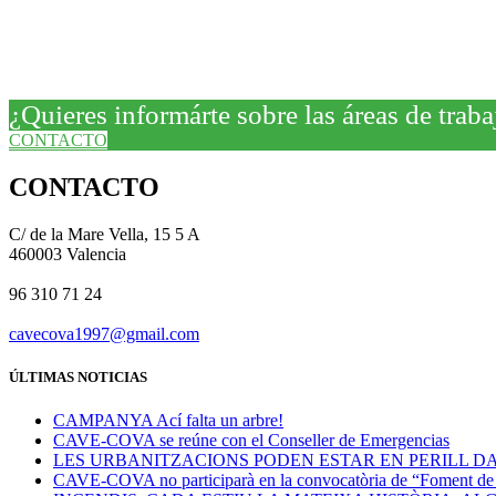
¿Quieres informárte sobre las áreas de t
CONTACTO
CONTACTO
C/ de la Mare Vella, 15 5 A
460003 Valencia
96 310 71 24
cavecova1997@gmail.com
ÚLTIMAS NOTICIAS
CAMPANYA Ací falta un arbre!
CAVE-COVA se reúne con el Conseller de Emergencias
LES URBANITZACIONS PODEN ESTAR EN PERILL DA
CAVE-COVA no participarà en la convocatòria de “Foment de la 