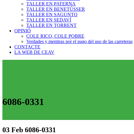
TALLER EN PATERNA
TALLER EN BENETÚSSER
TALLER EN SAGUNTO
TALLER EN SEDAVÍ
TALLER EN TORRENT
OPINIÓ
COLE RICO, COLE POBRE
Verdades y mentiras por el pago del uso de las carreteras
CONTACTE
LA WEB DE CEAV
6086-0331
03 Feb
6086-0331