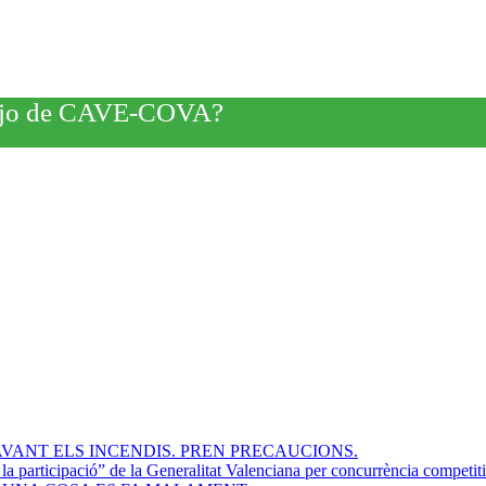
rabajo de CAVE-COVA?
VANT ELS INCENDIS. PREN PRECAUCIONS.
participació” de la Generalitat Valenciana per concurrència competit