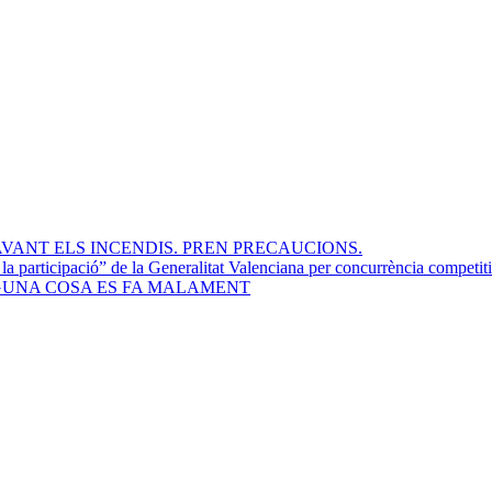
VANT ELS INCENDIS. PREN PRECAUCIONS.
participació” de la Generalitat Valenciana per concurrència competit
LGUNA COSA ES FA MALAMENT