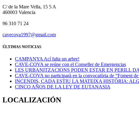
C/ de la Mare Vella, 15 5 A
460003 Valencia
96 310 71 24
cavecova1997@gmail.com
ÚLTIMAS NOTICIAS
CAMPANYA Ací falta un arbre!
CAVE-COVA se reúne con el Conseller de Emergencias
LES URBANITZACIONS PODEN ESTAR EN PERILL DA
CAVE-COVA no participarà en la convocatòria de “Foment de la 
INCENDIS, CADA ESTIU LA MATEIXA HISTÒRIA: A
CINCO AÑOS DE LA LEY DE EUTANASIA
LOCALIZACIÓN