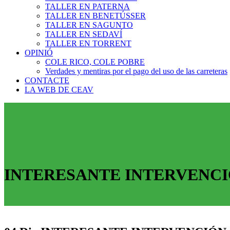
TALLER EN PATERNA
TALLER EN BENETÚSSER
TALLER EN SAGUNTO
TALLER EN SEDAVÍ
TALLER EN TORRENT
OPINIÓ
COLE RICO, COLE POBRE
Verdades y mentiras por el pago del uso de las carreteras
CONTACTE
LA WEB DE CEAV
INTERESANTE INTERVENCI