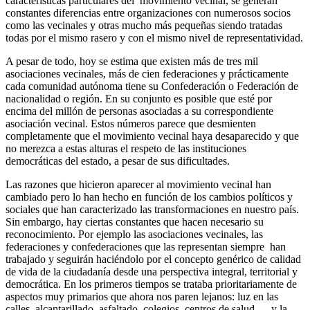
características particulares del movimiento vecinal, se generan
constantes diferencias entre organizaciones con numerosos socios
como las vecinales y otras mucho más pequeñas siendo tratadas
todas por el mismo rasero y con el mismo nivel de representatividad.
A pesar de todo, hoy se estima que existen más de tres mil
asociaciones vecinales, más de cien federaciones y prácticamente
cada comunidad autónoma tiene su Confederación o Federación de
nacionalidad o región. En su conjunto es posible que esté por
encima del millón de personas asociadas a su correspondiente
asociación vecinal. Estos números parece que desmienten
completamente que el movimiento vecinal haya desaparecido y que
no merezca a estas alturas el respeto de las instituciones
democráticas del estado, a pesar de sus dificultades.
Las razones que hicieron aparecer al movimiento vecinal han
cambiado pero lo han hecho en función de los cambios políticos y
sociales que han caracterizado las transformaciones en nuestro país.
Sin embargo, hay ciertas constantes que hacen necesario su
reconocimiento. Por ejemplo las asociaciones vecinales, las
federaciones y confederaciones que las representan siempre han
trabajado y seguirán haciéndolo por el concepto genérico de calidad
de vida de la ciudadanía desde una perspectiva integral, territorial y
democrática. En los primeros tiempos se trataba prioritariamente de
aspectos muy primarios que ahora nos paren lejanos: luz en las
calles, alcantarillado, asfaltado, colegios, centros de salud, …y la