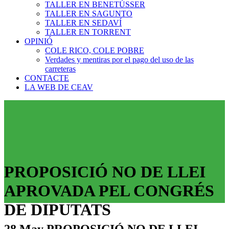
TALLER EN BENETÚSSER
TALLER EN SAGUNTO
TALLER EN SEDAVÍ
TALLER EN TORRENT
OPINIÓ
COLE RICO, COLE POBRE
Verdades y mentiras por el pago del uso de las
carreteras
CONTACTE
LA WEB DE CEAV
PROPOSICIÓ NO DE LLEI
APROVADA PEL CONGRÉS
DE DIPUTATS
28 May
PROPOSICIÓ NO DE LLEI