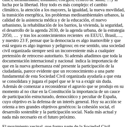
lucha por la libertad. Hoy todo es más complejo: el cambio
climático, la atención a los mayores, la igualdad, la nueva movilidad,
la transición energética, los problemas medioambientales urbanos, la
calidad de la asistencia médica y de la educación, el nuevo
urbanismo, la rehabilitación de los barrios, la vivienda, la seguridad,
el desarrollo de la agenda 2030, de la agenda urbana, de la estrategia
2050, … y tras los acontecimientos recientes en EEUU, Brasil,…,
y nuestro 23 F, pensar que la democracia es algo inamovible y que
está segura es algo ingenuo y peligroso; en ese sentido, una sociedad
civil organizada siempre será un inconveniente más a cualquier
pretensión de retroceso autoritario. Si además añadimos que toda la
documentación internacional y nacional indica la importancia de
que en la nueva gobernanza esté presente la participación de la
ciudadanía, parece evidente que un reconocimiento a una parte
fundamental de esta Sociedad Civil organizada ayudaría a que esta
se consolidara y jugara el papel que se le va a exigir sin duda.
Además de comenzar a reconsiderar el agravio que se produjo en su
momento al no citar en la Constitución la importancia de un cauce
de participación estructurado, democrático y peculiar de España,
cuyo objetivo es la defensa de un interés general. Hoy su acción se
orienta a tres grandes objetivos genéricos: la cohesión social, el
desarrollo sostenible y la participación social. Nada más actual y
nada más necesario en el futuro próximo.
El movimiento vecinal, que forma parte de la Sociedad Civil