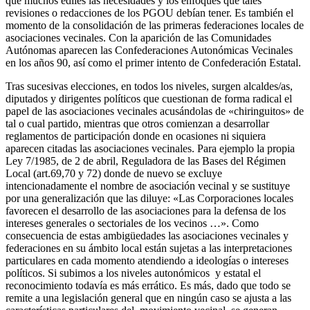
que muchos ediles las necesidades y los enfoques que tales
revisiones o redacciones de los PGOU debían tener. Es también el
momento de la consolidación de las primeras federaciones locales de
asociaciones vecinales. Con la aparición de las Comunidades
Autónomas aparecen las Confederaciones Autonómicas Vecinales
en los años 90, así como el primer intento de Confederación Estatal.
Tras sucesivas elecciones, en todos los niveles, surgen alcaldes/as,
diputados y dirigentes políticos que cuestionan de forma radical el
papel de las asociaciones vecinales acusándolas de «chiringuitos» de
tal o cual partido, mientras que otros comienzan a desarrollar
reglamentos de participación donde en ocasiones ni siquiera
aparecen citadas las asociaciones vecinales. Para ejemplo la propia
Ley 7/1985, de 2 de abril, Reguladora de las Bases del Régimen
Local (art.69,70 y 72) donde de nuevo se excluye
intencionadamente el nombre de asociación vecinal y se sustituye
por una generalización que las diluye: «Las Corporaciones locales
favorecen el desarrollo de las asociaciones para la defensa de los
intereses generales o sectoriales de los vecinos …». Como
consecuencia de estas ambigüedades las asociaciones vecinales y
federaciones en su ámbito local están sujetas a las interpretaciones
particulares en cada momento atendiendo a ideologías o intereses
políticos. Si subimos a los niveles autonómicos y estatal el
reconocimiento todavía es más errático. Es más, dado que todo se
remite a una legislación general que en ningún caso se ajusta a las