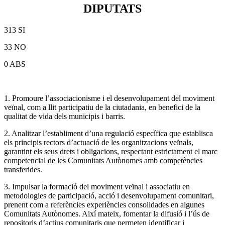
DIPUTATS
313 SI
33 NO
0 ABS
1. Promoure l’associacionisme i el desenvolupament del moviment
veïnal, com a llit participatiu de la ciutadania, en benefici de la
qualitat de vida dels municipis i barris.
2. Analitzar l’establiment d’una regulació específica que establisca
els principis rectors d’actuació de les organitzacions veïnals,
garantint els seus drets i obligacions, respectant estrictament el marc
competencial de les Comunitats Autònomes amb competències
transferides.
3. Impulsar la formació del moviment veïnal i associatiu en
metodologies de participació, acció i desenvolupament comunitari,
prenent com a referències experiències consolidades en algunes
Comunitats Autònomes. Així mateix, fomentar la difusió i l’ús de
repositoris d’actius comunitaris que permeten identificar i