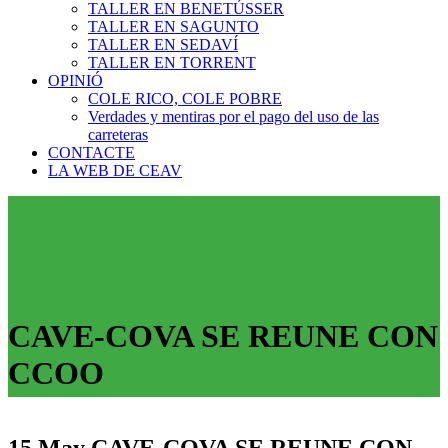
TALLER EN BENETÚSSER
TALLER EN SAGUNTO
TALLER EN SEDAVÍ
TALLER EN TORRENT
OPINIÓ
COLE RICO, COLE POBRE
Verdades y mentiras por el pago del uso de las
carreteras
CONTACTE
LA WEB DE CEAV
CAVE-COVA SE REUNE CON
CCOO
15 May
CAVE-COVA SE REUNE CON