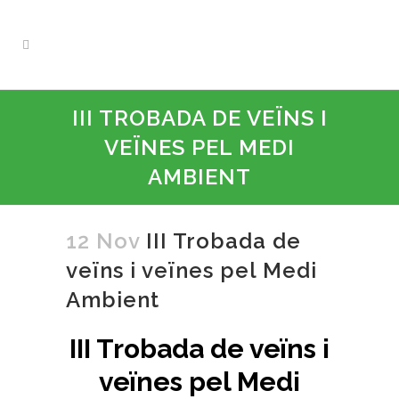
III TROBADA DE VEÏNS I
VEÏNES PEL MEDI
AMBIENT
12 Nov
III Trobada de
veïns i veïnes pel Medi
Ambient
III Trobada de veïns i
veïnes pel Medi