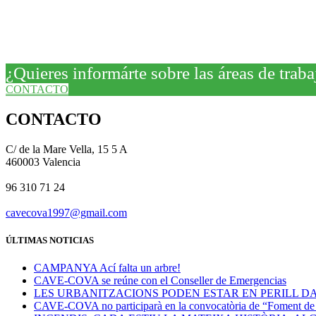
¿Quieres informárte sobre las áreas de t
CONTACTO
CONTACTO
C/ de la Mare Vella, 15 5 A
460003 Valencia
96 310 71 24
cavecova1997@gmail.com
ÚLTIMAS NOTICIAS
CAMPANYA Ací falta un arbre!
CAVE-COVA se reúne con el Conseller de Emergencias
LES URBANITZACIONS PODEN ESTAR EN PERILL DA
CAVE-COVA no participarà en la convocatòria de “Foment de la 