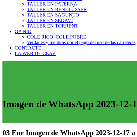
TALLER EN PATERNA
TALLER EN BENETÚSSER
TALLER EN SAGUNTO
TALLER EN SEDAVÍ
TALLER EN TORRENT
OPINIÓ
COLE RICO, COLE POBRE
Verdades y mentiras por el pago del uso de las carreteras
CONTACTE
LA WEB DE CEAV
Imagen de WhatsApp 2023-12-17
03 Ene
Imagen de WhatsApp 2023-12-17 a 