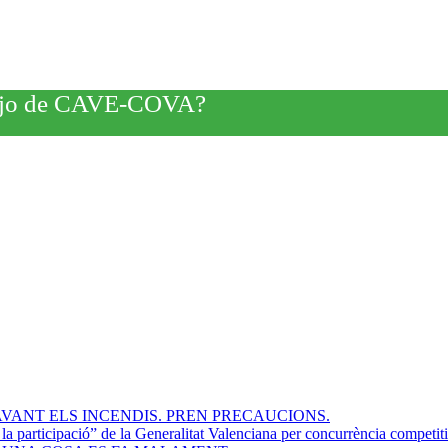
rabajo de CAVE-COVA?
VANT ELS INCENDIS. PREN PRECAUCIONS.
participació” de la Generalitat Valenciana per concurrència competit