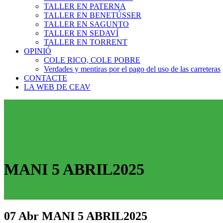
TALLER EN PATERNA
TALLER EN BENETÚSSER
TALLER EN SAGUNTO
TALLER EN SEDAVÍ
TALLER EN TORRENT
OPINIÓ
COLE RICO, COLE POBRE
Verdades y mentiras por el pago del uso de las carreteras
CONTACTE
LA WEB DE CEAV
MANI 5 ABRIL2025
07 Abr
MANI 5 ABRIL2025