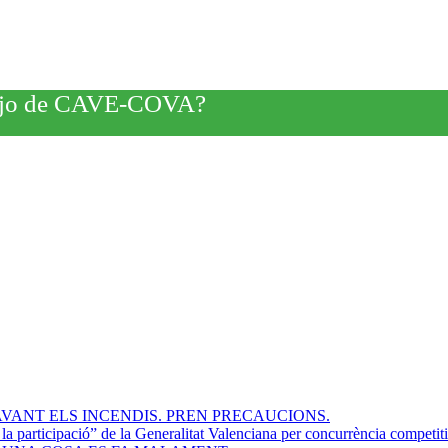
rabajo de CAVE-COVA?
VANT ELS INCENDIS. PREN PRECAUCIONS.
participació” de la Generalitat Valenciana per concurrència competit