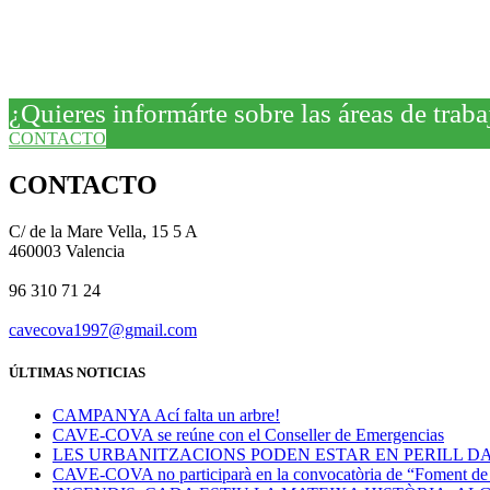
¿Quieres informárte sobre las áreas de t
CONTACTO
CONTACTO
C/ de la Mare Vella, 15 5 A
460003 Valencia
96 310 71 24
cavecova1997@gmail.com
ÚLTIMAS NOTICIAS
CAMPANYA Ací falta un arbre!
CAVE-COVA se reúne con el Conseller de Emergencias
LES URBANITZACIONS PODEN ESTAR EN PERILL DA
CAVE-COVA no participarà en la convocatòria de “Foment de la 