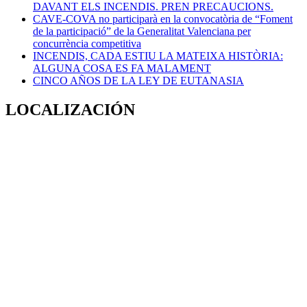
DAVANT ELS INCENDIS. PREN PRECAUCIONS.
CAVE-COVA no participarà en la convocatòria de “Foment
de la participació” de la Generalitat Valenciana per
concurrència competitiva
INCENDIS, CADA ESTIU LA MATEIXA HISTÒRIA:
ALGUNA COSA ES FA MALAMENT
CINCO AÑOS DE LA LEY DE EUTANASIA
LOCALIZACIÓN