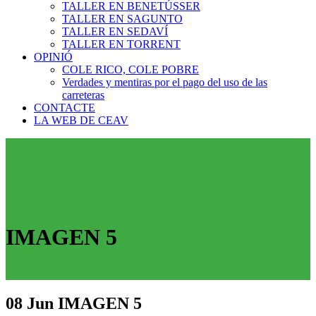
TALLER EN BENETÚSSER
TALLER EN SAGUNTO
TALLER EN SEDAVÍ
TALLER EN TORRENT
OPINIÓ
COLE RICO, COLE POBRE
Verdades y mentiras por el pago del uso de las
carreteras
CONTACTE
LA WEB DE CEAV
IMAGEN 5
08 Jun
IMAGEN 5